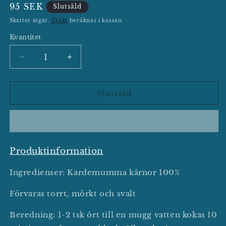
Ordinarie
95 SEK
Slutsåld
pris
Skatter ingår.
Frakt
beräknas i kassan.
Kvantitet
Minska
Öka
kvantitet
kvantitet
för
för
Kardemumma
Kardemumma
Slutsåld
kärnor
kärnor
50gr
50gr
Produktinformation
Ingredienser: Kardemumma kärnor 100%
Förvaras torrt, mörkt och svalt
Beredning: 1-2 tsk ört till en mugg vatten kokas 10