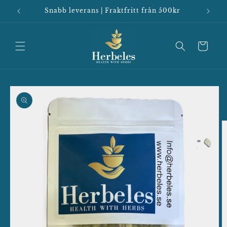
vidare
Snabb leverans | Fraktfritt från 500kr
till
innehåll
Varukorg
vidare till
oduktinformation